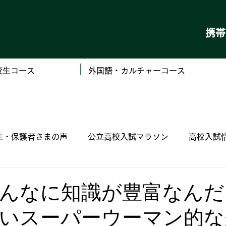
携
校生コース
外国語・カルチャーコース
生・保護者さまの声
公立高校入試マラソン
高校入試
（私立）学校ごとの高校入試情報
（国立）木更津工
んなに知識が豊富なんだ
いスーパーウーマン的な
定 漢字検定 数学検定