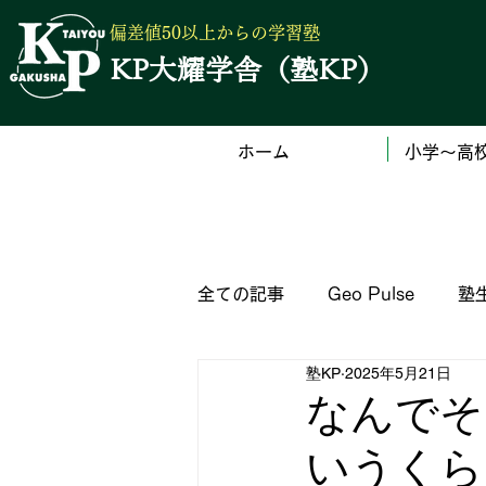
偏差値50以上からの学習塾
KP大耀学舎（塾KP）
ホーム
小学～高
全ての記事
Geo Pulse
塾
塾KP
2025年5月21日
（公立）高校の入試サイト一覧
なんでそ
いうくら
塾からのお知らせ
英語検