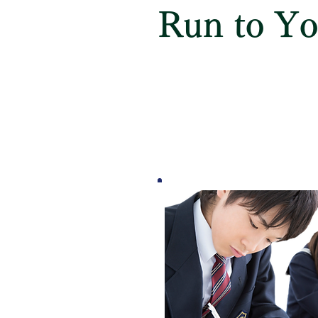
Run to Y
小学生対象
自分から進んで学ぼうと意欲
のある子供にはとても良い塾
英語コース
（