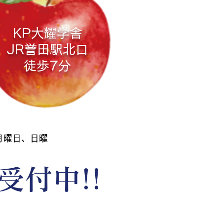
KP大耀学舎
上がります！
JR誉田駅
北口
徒歩7分
 月曜日、日曜
受付中!!