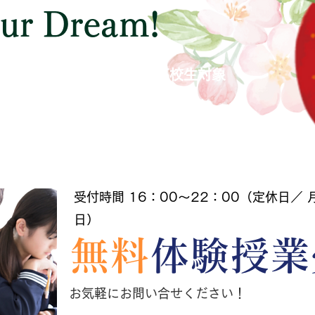
our Dream!
成績
中学生対象
高校生対象
大変お世話になりました！
小学生～大学生社会人も含む）
受付時間 16：00～22：00（定休日／
日）
無料
体験授業
お気軽にお問い合せください！