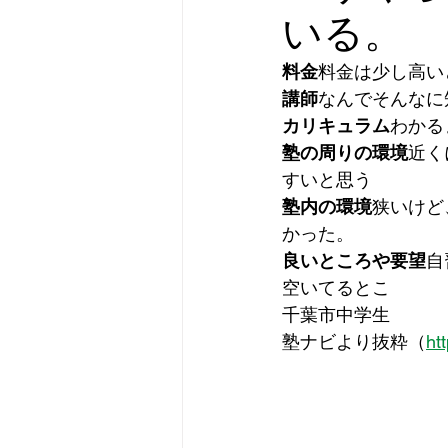
いる。
料金
料金は少し高い
講師
なんでそんなに
カリキュラム
わかる
塾の周りの環境
近く
すいと思う
塾内の環境
狭いけど
かった。
良いところや要望
自
空いてるとこ
千葉市中学生
塾ナビより抜粋（
ht