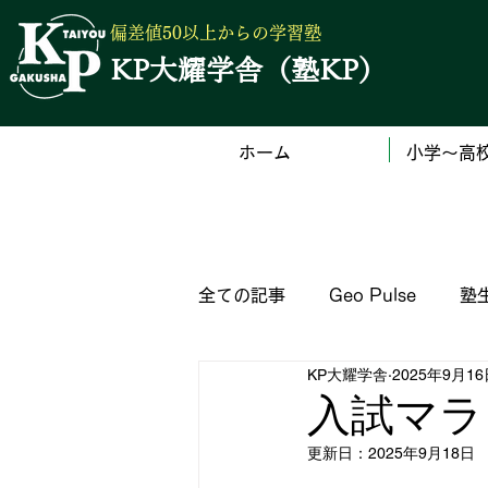
偏差値50以上からの学習塾
KP大耀学舎（塾KP）
ホーム
小学～高
全ての記事
Geo Pulse
塾
KP大耀学舎
2025年9月1
（公立）高校の入試サイト一覧
入試マラ
更新日：
2025年9月18日
塾からのお知らせ
英語検