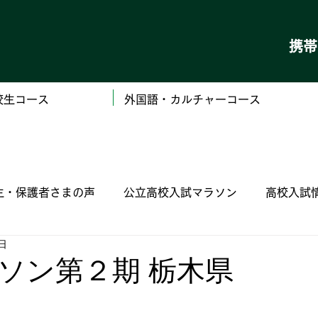
携
校生コース
外国語・カルチャーコース
生・保護者さまの声
公立高校入試マラソン
高校入試
6日
（私立）学校ごとの高校入試情報
（国立）木更津工
ソン第２期 栃木県
定 漢字検定 数学検定