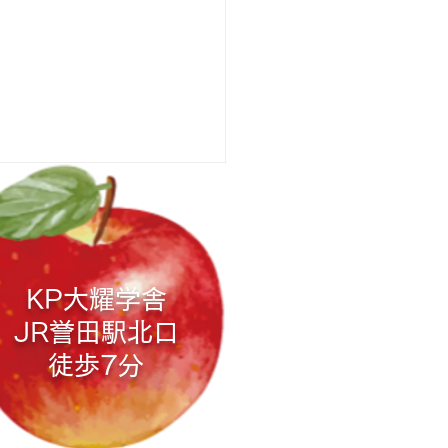
KP大耀学舎
JR誉田駅
北口
マラソン第１期 群馬県
徒歩7分
了）