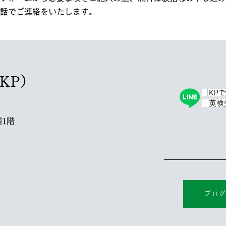
話でご連絡をいたします。
塾KP）
「KP
英検受
1階
ブロ