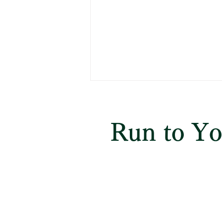
Run to Y
小学生対象
入試マラソン第３期 茨城県
英語コース
（