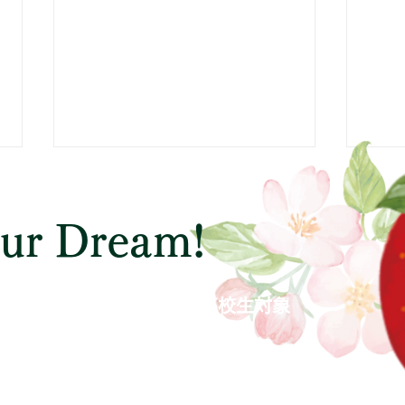
our Dream!
中学生対象
高校生対象
公立高校入試マラソンのご案
入試
内
（終
小学生～大学生社会人も含む）