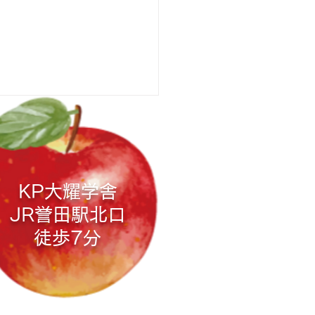
 船橋高等学校
サイト：入試情報
://cms1.chiba-
jp/funako/34610b478287d3d
KP大耀学舎
95d76614f482f
JR誉田駅
北口
徒歩7分