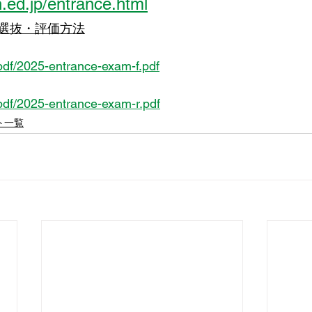
h.ed.jp/entrance.html
選抜・評価方法
/pdf/2025-entrance-exam-f.pdf
/pdf/2025-entrance-exam-r.pdf
ト一覧