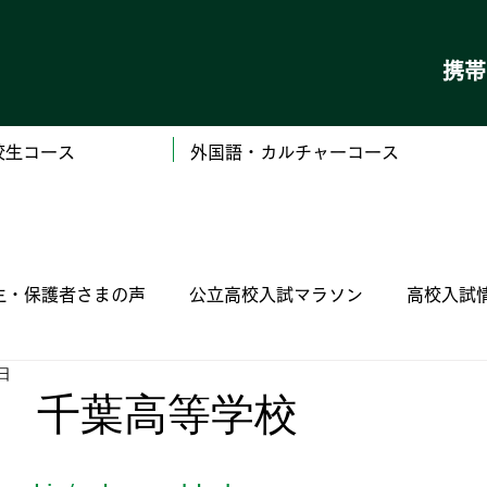
携
校生コース
外国語・カルチャーコース
生・保護者さまの声
公立高校入試マラソン
高校入試
0日
（私立）学校ごとの高校入試情報
（国立）木更津工
 千葉高等学校
定 漢字検定 数学検定