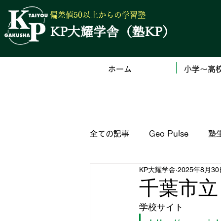
偏差値50以上からの学習塾
KP大耀学舎（塾KP）
ホーム
小学～高
全ての記事
Geo Pulse
塾
KP大耀学舎
2025年8月3
（公立）高校の入試サイト一覧
千葉市立
学校サイト
塾からのお知らせ
英語検