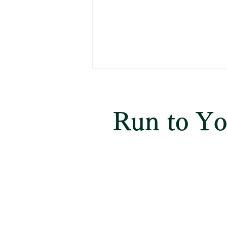
県立 長生高等学校
学校サイト 令和8年度 高校入
Run to Y
試評価方法 https://cms2.chiba-
c.ed.jp/chosei-
h/wysiwyg/file/download/126/632
4
小学生対象
英語コース
（