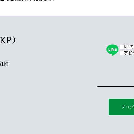
塾KP）
「KP
英検受
1階
ブロ