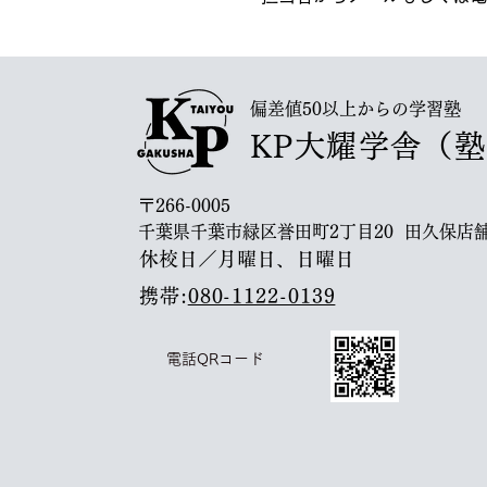
偏差値50以上からの学習塾
KP大耀学舎（
〒266-0005
千葉県千葉市緑区誉田町2丁目20 田久保店舗
休校日／月曜日、日曜日
携帯:
080-1122-0139
電話QRコード