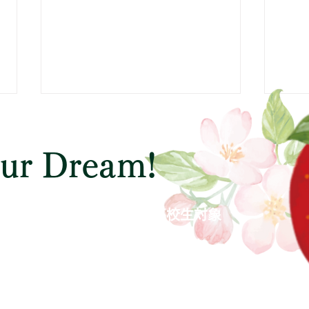
県立 千葉高等学校
県立
高校サイト 令和8年度受験用 一
学校
our Dream!
般入学者選抜の選抜・評価方法
https
https://cms1.chiba-c.ed.jp/chiba-
c.ed.
h/wysiwyg/file/download/31/1828
2243
中学生対象
高校生対象
小学生～大学生社会人も含む）