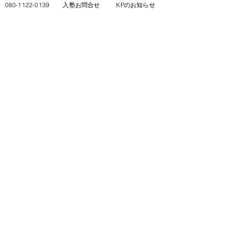
080-1122-0139
入塾お問合せ
KPのお知らせ
偏差値50以上からの学習塾
KP大耀学舎（塾KP）
〒266-0005
千葉県千葉市緑区誉田町2丁目20 田久
保店舗1階
休校日／月曜日、日曜日
携帯:
080-1122-0139
「KPで受験できる！
英検受験者のための公式LINE」