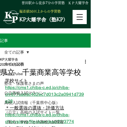
誉田駅から徒歩
7
分の学習塾 ＫＰ大耀学舎
偏差値50以上からの学習塾
KP大耀学舎（塾KP）
記事
全ての記事
KP大耀学舎
全ての記事
2025年8月30日
県立 千葉商業高等学校
Geo Pulse
学校サイト
塾生・保護者さまの声
https://cms1.chiba-c.ed.jp/chiba-
公立高校入試マラソン
ch/677ca0dc402ec7d013c2a0941d739
e28
高校入試情報（千葉県中心版）
＊一般選抜の選抜・評価方法
（公立）高校の入試サイト一覧
https://cms1.chiba-c.ed.jp/chiba-
ch/wysiwyg/file/download/22/3774
（私立）学校ごとの高校入試情報