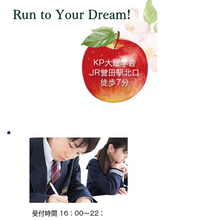
高校サイト 令和8年度受験
学校サイト：入試
Run to Your Dream!
用 一般入学者選抜の選抜・評
https://cms1.chiba-
価方法 https://cms1.chiba-
c.ed.jp/funako/34
小学生対象
c.ed.jp/chiba-
d3d224395d76614
h/wysiwyg/file/download/31/1
中学生対象
KP大耀学舎
828
JR誉田駅
北口
徒歩7分
高校生対象
英語コース
（小学生～大学生社会人も含む）
受付時間 16：00～22：