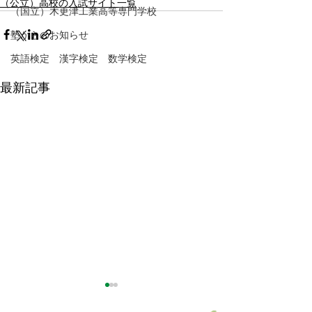
（公立）高校の入試サイト一覧
（国立）木更津工業高等専門学校
塾からのお知らせ
英語検定 漢字検定 数学検定
最新記事
県立 千葉高等学校
県立 船橋高等