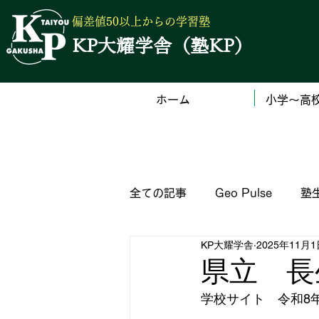
偏差値50以上からの学習塾
KP大耀学舎（塾KP）
ホーム
小学～高
全ての記事
Geo Pulse
塾
KP大耀学舎
2025年11月
（公立）高校の入試サイト一覧
県立 長
学校サイト　令和8
塾からのお知らせ
英語検