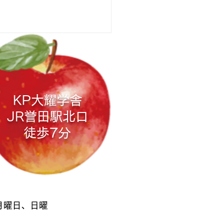
 茂原高等学校
サイト ＊一般入学者の選
方法 https://cms2.chiba-
jp/mobara-
KP大耀学舎
iwyg/file/download/31/3154
JR誉田駅
北口
徒歩7分
 月曜日、日曜