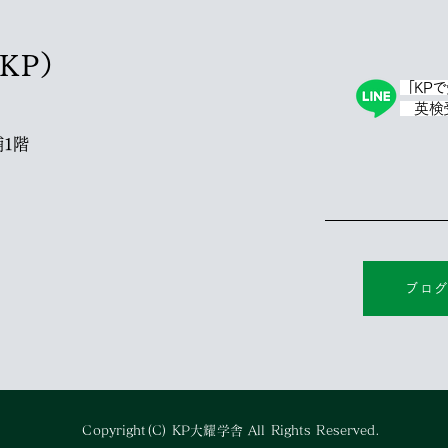
塾KP）
「KP
英検受
1階
ブロ
Copyright(C) KP大耀学舎 All Rights Reserved.