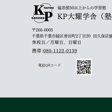
偏差値50以上からの学習塾
KP大耀学舎（
〒266-0005
千葉県千葉市緑区誉田町2丁目20 田久保店舗
休校日／月曜日、日曜日
携帯:
080-1122-0139
電話QRコード