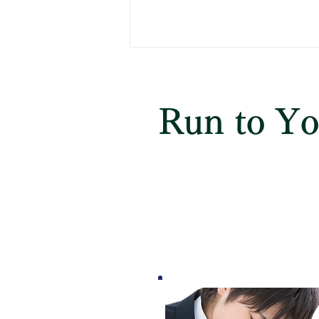
県立 千葉高等学校
高校サイト 令和8年度受験用 一
Run to Y
般入学者選抜の選抜・評価方法
https://cms1.chiba-c.ed.jp/chiba-
h/wysiwyg/file/download/31/1828
小学生対象
英語コース
（