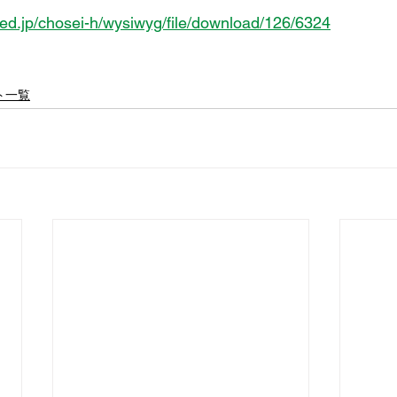
.ed.jp/chosei-h/wysiwyg/file/download/126/6324
ト一覧