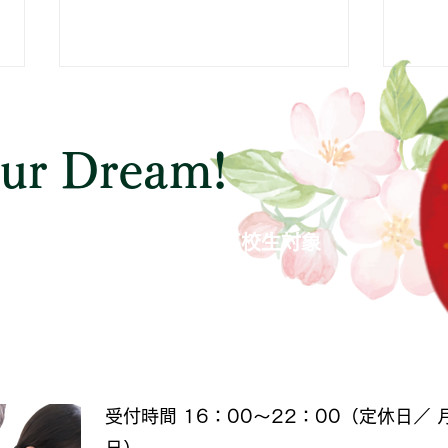
県立 船橋高等学校
県立
学校サイト：入試情報
学校
our Dream!
https://cms1.chiba-
抜・評価
c.ed.jp/funako/34610b478287d3d
c.ed.
224395d76614f482f
h/wys
中学生対象
高校生対象
小学生～大学生社会人も含む）
受付時間 16：00～22：00（定休日／