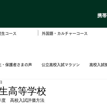
携
校生コース
外国語・カルチャーコース
生・保護者さまの声
公立高校入試マラソン
高校入試
1日
（私立）学校ごとの高校入試情報
（国立）木更津工
生高等学校
年度　高校入試評価方法
定 漢字検定 数学検定