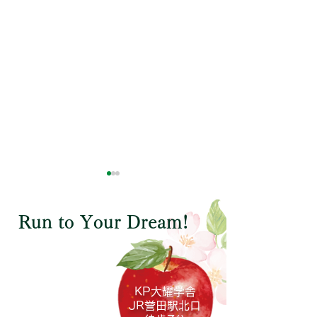
Run to Your Dream!
小学生対象
自分から進んで学ぼうと
大変お世話にな
中学生対象
KP大耀学舎
意欲のある子供にはとて
た！
JR誉田駅
北口