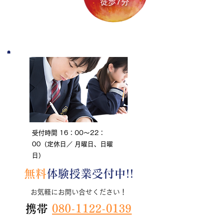
も良い塾
徒歩7分
高校生対象
英語コース
（小学生～大学生社会人も含む）
受付時間 16：00～22：
00（定休日／ 月曜日、日曜
日）
無料
体験授業受付中!!
お気軽にお問い合せください！
携帯
080-1122-0139