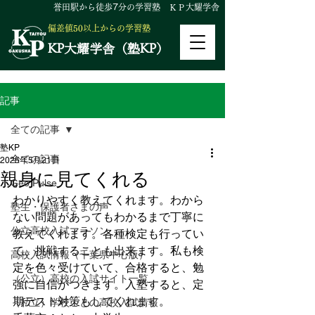
誉田駅から徒歩
7
分の学習塾 ＫＰ大耀学舎
偏差値50以上からの学習塾
KP大耀学舎（塾KP）
記事
全ての記事
塾KP
全ての記事
2025年5月21日
親身に見てくれる
Geo Pulse
わかりやすく教えてくれます。わから
塾生・保護者さまの声
ない問題があってもわかるまで丁寧に
公立高校入試マラソン
教えてくれます。各種検定も行ってい
て、挑戦することも出来ます。私も検
高校入試情報（千葉県中心版）
定を色々受けていて、合格すると、勉
（公立）高校の入試サイト一覧
強に自信がつきます。入塾すると、定
期テスト対策もしてくれます。
（私立）学校ごとの高校入試情報