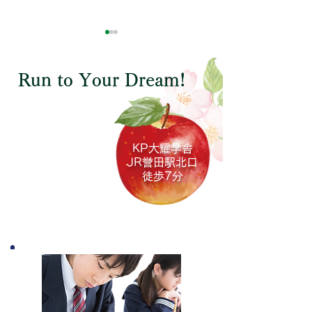
Run to Your Dream!
小学生対象
公立高校入試マラソンの
入試マラソン第
中学生対象
KP大耀学舎
ご案内
県 （終了）
JR誉田駅
北口
徒歩7分
高校生対象
英語コース
（小学生～大学生社会人も含む）