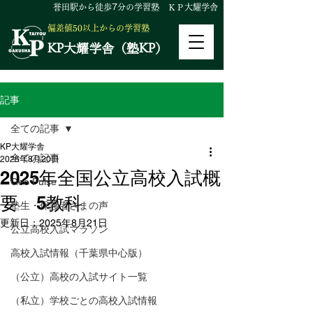
誉田駅から徒歩
7
分の学習塾 ＫＰ大耀学舎
偏差値50以上からの学習塾
KP大耀学舎（塾KP）
記事
全ての記事
KP大耀学舎
全ての記事
2025年8月20日
2025年全国公立高校入試概
Geo Pulse
要 5教科
塾生・保護者さまの声
更新日：
2025年8月21日
公立高校入試マラソン
高校入試情報（千葉県中心版）
（公立）高校の入試サイト一覧
（私立）学校ごとの高校入試情報